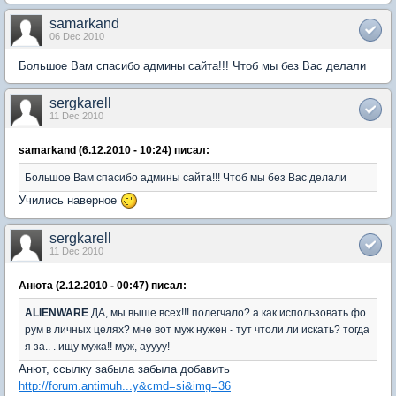
samarkand
06 Dec 2010
Большое Вам спасибо админы сайта!!! Чтоб мы без Вас делали
sergkarell
11 Dec 2010
samarkand (6.12.2010 - 10:24) писал:
Большое Вам спасибо админы сайта!!! Чтоб мы без Вас делали
Учились наверное
sergkarell
11 Dec 2010
Анюта (2.12.2010 - 00:47) писал:
ALIENWARE
ДА, мы выше всех!!! полегчало? а как использовать фо
рум в личных целях? мне вот муж нужен - тут чтоли ли искать? тогда
я за.. . ищу мужа!! муж, ауууу!
Анют, ссылку забыла забыла добавить
http://forum.antimuh...y&cmd=si&img=36