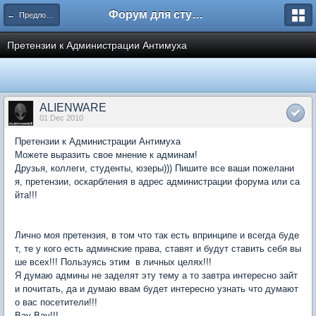
Форум для студента СГА
← Предложения по форуму
Претензии к Администрации Антимуха
ALIENWARE
01 Dec 2010
Претензии к Администрации Антимуха
Можете выразить свое мнение к админам!
Друзья, коллеги, студенты, юзеры))) Пишите все ваши пожелани
я, претензии, оскарбления в адрес администрации форума или са
йта!!!
Лично моя претензия, в том что так есть впринципе и всегда буде
т, те у кого есть админские права, ставят и будут ставить себя вы
ше всех!!! Пользуясь этим в личных целях!!!
Я думаю админы не заделят эту тему а то завтра интересно зайт
и почитать, да и думаю ввам будет интересно узнать что думают
о вас посетители!!!
Bay Bay!!!