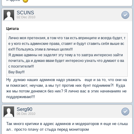
SCUNS
02 Dec 2010
Цитата
Лично моя претензия, в том что так есть впринципе и всегда будет, т
е у кого есть админские права, ставят и будут ставить себя выше вс
ех!!! Пользуясь этим в личных целях!!!
Я думаю админы не заделят эту тему а то завтра интересно зайти
почитать, да и думаю ввам будет интересно узнать что думают о ва
с посетители!!!
Bay Bay!!!
Ну думаю наших админов надо уважать еще и за то, что они на
м помогают, неучам, а мы тут против них бунт поднимем?! Куда
же мы потом денемся без них? Я лично вас в этих начинаниях не
поддерживаю!!!
Serg90
06 Dec 2010
Так много критики в адрес админов и модераторов я еще не слыш
ал.. просто плачу от стыда перед монитором