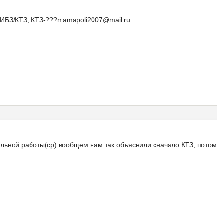
РИБЗ/КТЗ; КТЗ-???mamapoli2007@mail.ru
тельной работы(ср) вообщем нам так объяснили сначало КТЗ, п