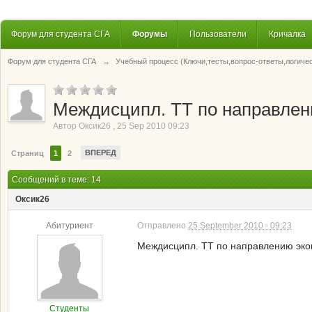
Форум для студента СГА
Форумы
Пользователи
Кричалка
Форум для студента СГА
→
Учебный процесс (Ключи,тесты,вопрос-ответы,логиче
Междисципл. ТТ по направлен
Автор
Оксик26
,
25 Sep 2010 09:23
ВПЕРЕД
Страниц
1
2
Сообщений в теме: 14
Оксик26
Абитуриент
Отправлено
25 September 2010 - 09:23
Междисципл. ТТ по направлению эконо
Студенты