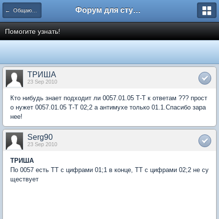
Форум для студента СГА
← Общаются экономисты
Помогите узнать!
ТРИША
23 Sep 2010
Кто нибудь знает подходит ли 0057.01.05 Т-Т к ответам ??? прост
о нужет 0057.01.05 Т-Т 02;2 а антимухе только 01.1.Спасибо зара
нее!
Serg90
23 Sep 2010
ТРИША
По 0057 есть ТТ с цифрами 01;1 в конце, ТТ с цифрами 02;2 не су
ществует