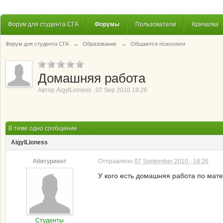
Форум для студента СГА
Форумы
Пользователи
Кричалка
Форум для студента СГА
→
Образование
→
Общаются психологи
Домашняя работа
Автор
AigylLioness
,
07 Sep 2010 18:26
В теме одно сообщение
AigylLioness
Абитуриент
Отправлено
07 September 2010 - 18:26
У кого есть домашняя работа по мат
Студенты