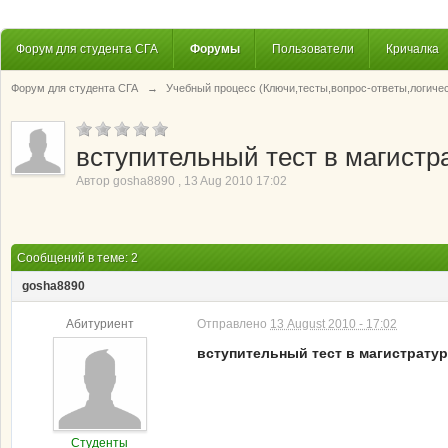
Форум для студента СГА
Форумы
Пользователи
Кричалка
Форум для студента СГА
→
Учебный процесс (Ключи,тесты,вопрос-ответы,логиче
вступительный тест в магист
Автор
gosha8890
,
13 Aug 2010 17:02
Сообщений в теме: 2
gosha8890
Абитуриент
Отправлено
13 August 2010 - 17:02
вступительный тест в магистрату
Студенты