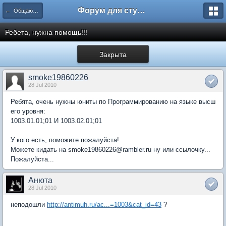
Форум для студента СГА
← Общаются информатики
Ребета, нужна помощь!!!
Закрыта
smoke19860226
28 Jul 2010
Ребята, очень нужны юниты по Программированию на языке высш
его уровня:
1003.01.01;01 И 1003.02.01;01
У кого есть, поможите пожалуйста!
Можете кидать на smoke19860226@rambler.ru ну или ссылочку...
Пожалуйста...
Анюта
28 Jul 2010
неподошли
http://antimuh.ru/ac...=1003&cat_id=43
?