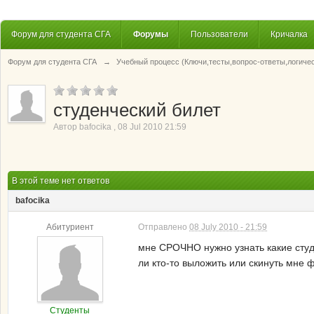
Форум для студента СГА
Форумы
Пользователи
Кричалка
Форум для студента СГА
→
Учебный процесс (Ключи,тесты,вопрос-ответы,логиче
студенческий билет
Автор
bafocika
,
08 Jul 2010 21:59
В этой теме нет ответов
bafocika
Абитуриент
Отправлено
08 July 2010 - 21:59
мне СРОЧНО нужно узнать какие студ
ли кто-то выложить или скинуть мне ф
Студенты