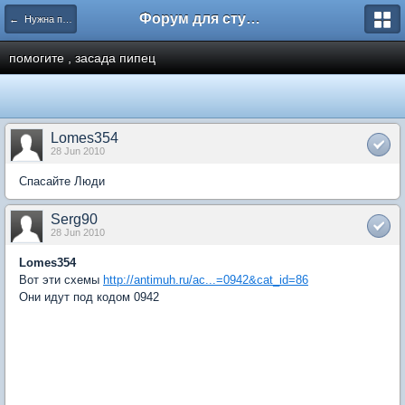
Форум для студента СГА
← Нужна помощь
помогите , засада пипец
Lomes354
28 Jun 2010
Спасайте Люди
Serg90
28 Jun 2010
Lomes354
Вот эти схемы
http://antimuh.ru/ac...=0942&cat_id=86
Они идут под кодом 0942