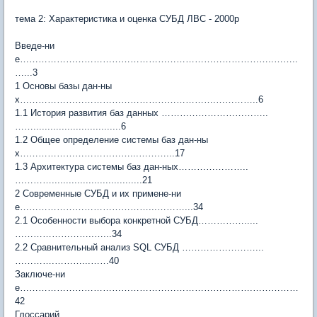
тема 2: Характеристика и оценка СУБД ЛВС - 2000р
Введе-ни
е………………………………………………………………………..……..
…...3
1 Основы базы дан-ны
х……………………………………………………….…………..6
1.1 История развития баз данных ……………………………..
……...............................6
1.2 Общее определение системы баз дан-ны
х………………………………...………...17
1.3 Архитектура системы баз дан-ных…………………..
…………................................21
2 Современные СУБД и их примене-ни
е……………………………………...………...34
2.1 Особенности выбора конкретной СУБД…………….....
……………………..…...34
2.2 Сравнительный анализ SQL СУБД ……………………...
………….………...……40
Заключе-ни
е………………………………………………………………….……………
42
Глоссарий ……………………………………………………………….