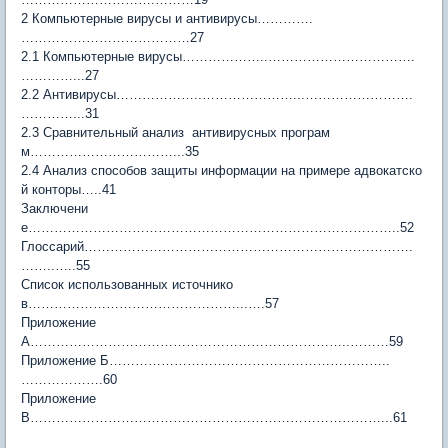
2 Компьютерные вирусы и антивирусы………….
…………………………………27
2.1 Компьютерные вирусы………………..…………………………….
…………...27
2.2 Антивирусы………………..…………………...…………………….
…………...31
2.3 Сравнительный анализ антивирусных програм
м……………………………...35
2.4 Анализ способов защиты информации на примере адвокатско
й конторы…..41
Заключени
е…………………………………………………………………………..52
Глоссарий………………………………………………………………….
……..…..55
Список использованных источнико
в…………………………………………...….57
Приложение
А………………………………………………………………..………59
Приложение Б………………………………………………………..
……………….60
Приложение
В………………………………………………………………………...61