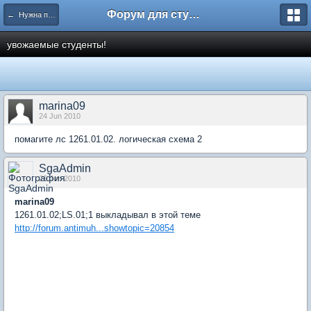
Форум для студента СГА
← Нужна помощь
увожаемые студенты!
marina09
24 Jun 2010
помагите лс 1261.01.02. логическая схема 2
SgaAdmin
25 Jun 2010
marina09
1261.01.02;LS.01;1 выкладывал в этой теме
http://forum.antimuh...showtopic=20854