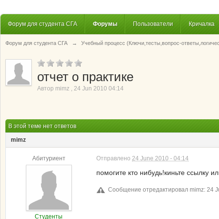
Форум для студента СГА
Форумы
Пользователи
Кричалка
Форум для студента СГА
→
Учебный процесс (Ключи,тесты,вопрос-ответы,логиче
отчет о практике
Автор
mimz
,
24 Jun 2010 04:14
В этой теме нет ответов
mimz
Абитуриент
Отправлено
24 June 2010 - 04:14
помогите кто нибудь!киньте ссылку и
Сообщение отредактировал mimz: 24 Ju
Студенты