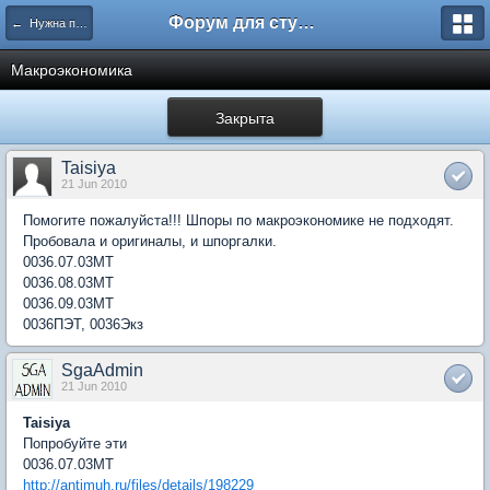
Форум для студента СГА
← Нужна помощь
Макроэкономика
Закрыта
Taisiya
21 Jun 2010
Помогите пожалуйста!!! Шпоры по макроэкономике не подходят.
Пробовала и оригиналы, и шпоргалки.
0036.07.03МТ
0036.08.03МТ
0036.09.03МТ
0036ПЭТ, 0036Экз
SgaAdmin
21 Jun 2010
Taisiya
Попробуйте эти
0036.07.03МТ
http://antimuh.ru/files/details/198229