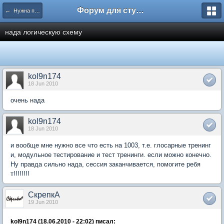
Форум для студента СГА
← Нужна помощь
нада логическую схему
kol9n174
18 Jun 2010
очень нада
kol9n174
18 Jun 2010
и вообще мне нужно все что есть на 1003, т.е. глосарные тренинг
и, модульное тестирование и тест тренинги. если можно конечно.
Ну правда сильно нада, сессия заканчивается, помогите ребя
т!!!!!!!!
СкрепкА
19 Jun 2010
kol9n174 (18.06.2010 - 22:02) писал: