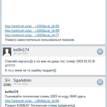
http://antimuh.ru/ac...=1003&cat_id=85
http://antimuh.ru/ac...=1003&cat_id=89
http://antimuh.ru/ac...=1003&cat_id=77
Учимся самостоятельно пользоваться поиском.
kol9n174
19 Jun 2010
Спасибо научусь))) а ты мне не дашь лог. схему 1003.01.01 В-
4?????
А то у меня че то ошибку выдает(((
SgaAdmin
19 Jun 2010
kol9n174
Скачивайте логические схемы 1003 по коду 0640 здесь
http://antimuh.ru/ac...=0640&cat_id=86
Раздел КОМБАТ Логическая схема (шпаргалка)