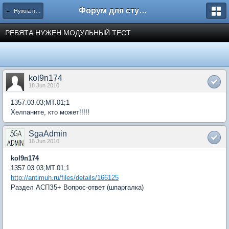
Форум для студента СГА
← Нужна помощь
РЕБЯТА НУЖЕН МОДУЛЬНЫЙ ТЕСТ
kol9n174
18 Jun 2010
1357.03.03;МТ.01;1
Хелпаните, кто может!!!!!
SgaAdmin
18 Jun 2010
kol9n174
1357.03.03;МТ.01;1
http://antimuh.ru/files/details/166125
Раздел АСПЗ5+ Вопрос-ответ (шпаргалка)