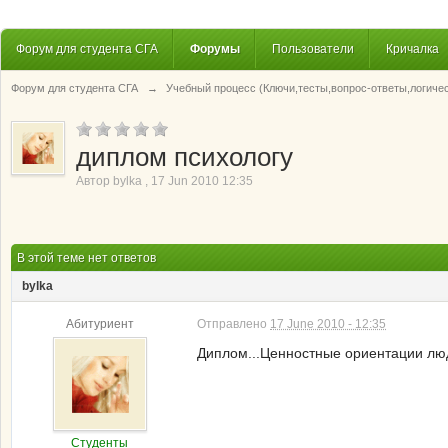
Форум для студента СГА
Форумы
Пользователи
Кричалка
Форум для студента СГА
→
Учебный процесс (Ключи,тесты,вопрос-ответы,логиче
диплом психологу
Автор
bylka
,
17 Jun 2010 12:35
В этой теме нет ответов
bylka
Абитуриент
Отправлено
17 June 2010 - 12:35
Диплом...Ценностные ориентации лю
Студенты