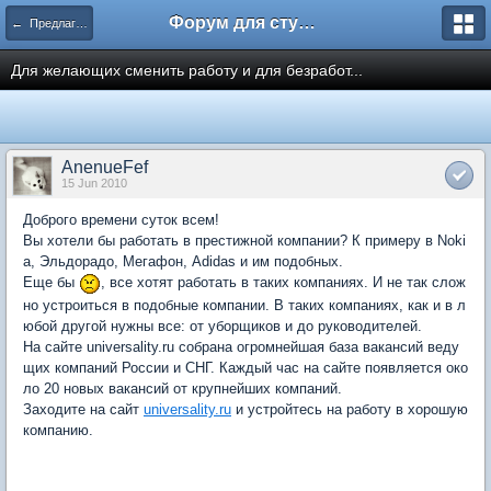
Форум для студента СГА
← Предлагаю работу
Для желающих сменить работу и для безработ...
AnenueFef
15 Jun 2010
Доброго времени суток всем!
Вы хотели бы работать в престижной компании? К примеру в Noki
a, Эльдорадо, Мегафон, Adidas и им подобных.
Еще бы
, все хотят работать в таких компаниях. И не так слож
но устроиться в подобные компании. В таких компаниях, как и в л
юбой другой нужны все: от уборщиков и до руководителей.
На сайте universality.ru собрана огромнейшая база вакансий веду
щих компаний России и СНГ. Каждый час на сайте появляется око
ло 20 новых вакансий от крупнейших компаний.
Заходите на сайт
universality.ru
и устройтесь на работу в хорошую
компанию.