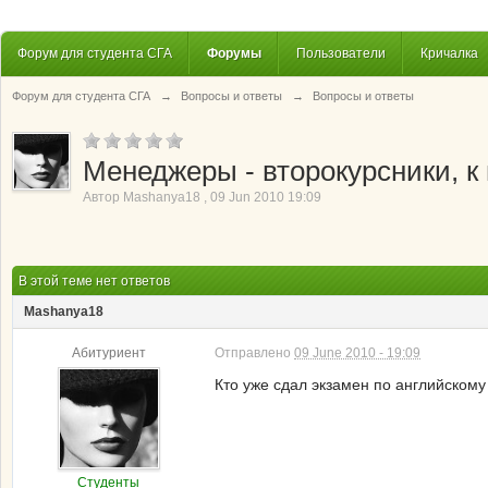
Форум для студента СГА
Форумы
Пользователи
Кричалка
Форум для студента СГА
→
Вопросы и ответы
→
Вопросы и ответы
Менеджеры - второкурсники, к 
Автор
Mashanya18
,
09 Jun 2010 19:09
В этой теме нет ответов
Mashanya18
Абитуриент
Отправлено
09 June 2010 - 19:09
Кто уже сдал экзамен по английскому 
Студенты