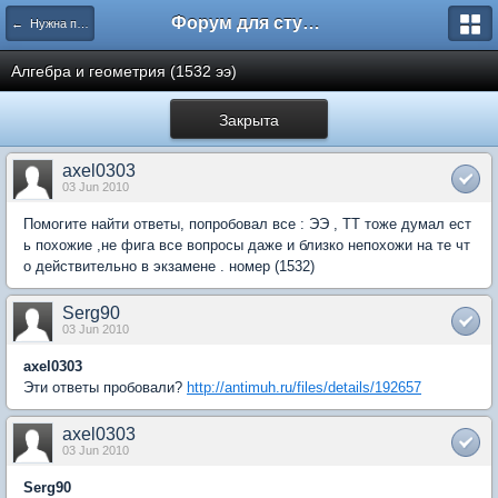
Форум для студента СГА
← Нужна помощь
Алгебра и геометрия (1532 ээ)
Закрыта
axel0303
03 Jun 2010
Помогите найти ответы, попробовал все : ЭЭ , ТТ тоже думал ест
ь похожие ,не фига все вопросы даже и близко непохожи на те чт
о действительно в экзамене . номер (1532)
Serg90
03 Jun 2010
axel0303
Эти ответы пробовали?
http://antimuh.ru/files/details/192657
axel0303
03 Jun 2010
Serg90