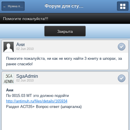
Форум для студента СГА
← Нужна помощь
Помогите пожалуйста!!!
Закрыта
Ани
02 Jun 2010
Помогите пожалуйста, ни как не могу найти 3 юниту в шпорах, за
ранее спасибо!
SgaAdmin
02 Jun 2010
Ани
По 0015.03 МТ это должно подойти
http://antimuh.ru/files/details/165934
Раздел АСПЗ5+ Вопрос-ответ (шпаргалка)