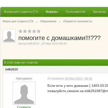
Форум для студента СГА
Форумы
Пользователи
Кричалка
Форум для студента СГА
→
Образование
→
Общаются экономисты
помогите с домашками!!!???
Автор
tolik2610
,
28 May 2010 08:40
В этой теме нет ответов
tolik2610
Абитуриент
Отправлено
28 May 2010 - 08:40
Если есть у кого домашки ( 1403.03.0
пожалуйсто,скиньте на tolik261087@ma
Студенты