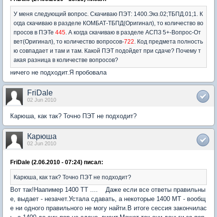
У меня следующий вопрос. Скачиваю ПЭТ: 1400.Экз.02;ТБПД.01;1. К
огда скачиваю в разделе КОМБАТ-ТБПД(Оригинал), то количество во
просов в ПЭТе
445
. А когда скачиваю в разделе АСПЗ 5+-Вопрос-От
вет(Оригинал), то количество вопросов-
722
. Код предмета полность
ю совпадает и там и там. Какой ПЭТ подойдет при сдаче? Почему т
акая разница в количестве вопросов?
ничего не подходит.Я пробовала
FriDale
02 Jun 2010
Карюша, как так? Точно ПЭТ не подходит?
Карюша
02 Jun 2010
FriDale (2.06.2010 - 07:24) писал:
Карюша, как так? Точно ПЭТ не подходит?
Вот так!Наапимер 1400 ТТ .... Даже если все ответы правильны
е, выдает - незачет.Устала сдавать, а некоторые 1400 МТ - вообщ
е ни одного правильного не могу найти.В итоге сессия закончилас