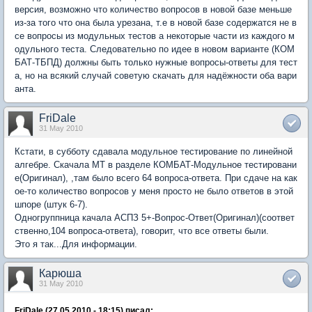
версия, возможно что количество вопросов в новой базе меньше
из-за того что она была урезана, т.е в новой базе содержатся не в
се вопросы из модульных тестов а некоторые части из каждого м
одульного теста. Следовательно по идее в новом варианте (КОМ
БАТ-ТБПД) должны быть только нужные вопросы-ответы для тест
а, но на всякий случай советую скачать для надёжности оба вари
анта.
FriDale
31 May 2010
Кстати, в субботу сдавала модульное тестирование по линейной
алгебре. Скачала МТ в разделе КОМБАТ-Модульное тестировани
е(Оригинал), ,там было всего 64 вопроса-ответа. При сдаче на как
ое-то количество вопросов у меня просто не было ответов в этой
шпоре (штук 6-7).
Одногруппница качала АСПЗ 5+-Вопрос-Ответ(Оригинал)(соответ
ственно,104 вопроса-ответа), говорит, что все ответы были.
Это я так...Для информации.
Карюша
31 May 2010
FriDale (27.05.2010 - 18:15) писал: