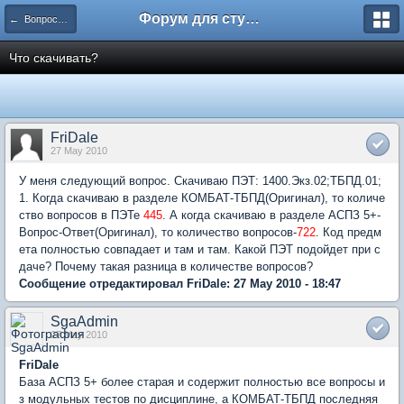
Форум для студента СГА
← Вопросы и ответы
Что скачивать?
FriDale
27 May 2010
У меня следующий вопрос. Скачиваю ПЭТ: 1400.Экз.02;ТБПД.01;
1. Когда скачиваю в разделе КОМБАТ-ТБПД(Оригинал), то количе
ство вопросов в ПЭТе
445
. А когда скачиваю в разделе АСПЗ 5+-
Вопрос-Ответ(Оригинал), то количество вопросов-
722
. Код предм
ета полностью совпадает и там и там. Какой ПЭТ подойдет при с
даче? Почему такая разница в количестве вопросов?
Сообщение отредактировал FriDale: 27 May 2010 - 18:47
SgaAdmin
27 May 2010
FriDale
База АСПЗ 5+ более старая и содержит полностью все вопросы и
з модульных тестов по дисциплине, а КОМБАТ-ТБПД последняя