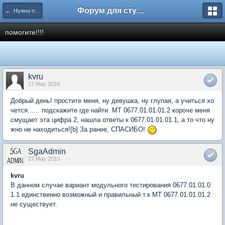
Форум для студента СГА
← Нужна помощь
помогите!!!!
kvru
27 May 2010
Добрый день! простите меня, ну девушка, ну глупая, а учиться хо
чется...... подскажите где найти МТ 0677.01.01.01.2 короче меня
смущает эта цифра 2, нашла ответы к 0677.01.01.01.1, а то что ну
жно не находиться!
[b] За ранее, СПАСИБО!
SgaAdmin
27 May 2010
kvru
В данном случае вариант модульного тестирования 0677.01.01.0
1.1 единственно возможный и правильный т.к МТ 0677.01.01.01.2
не существует.