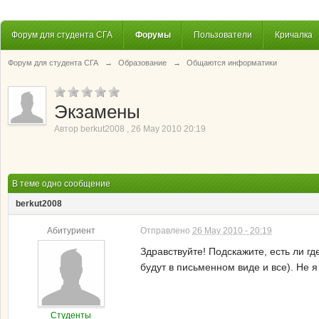
Форум для студента СГА
Форумы
Пользователи
Кричалка
Форум для студента СГА
→
Образование
→
Общаются информатики
Экзамены
Автор
berkut2008
,
26 May 2010 20:19
В теме одно сообщение
berkut2008
Абитуриент
Отправлено
26 May 2010 - 20:19
Здравствуйте! Подскажите, есть ли г
будут в письменном виде и все). Не 
Студенты