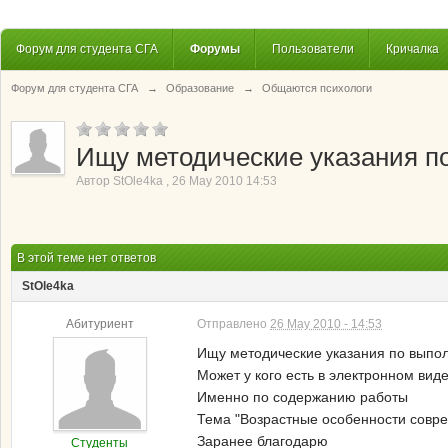
Форум для студента СГА
Форумы
Пользователи
Кричалка
Форум для студента СГА
→
Образование
→
Общаются психологи
Ищу методические указания п
Автор
StOle4ka
,
26 May 2010 14:53
В этой теме нет ответов
StOle4ka
Абитуриент
Отправлено
26 May 2010 - 14:53
Ищу методические указания по выпол
Может у кого есть в электронном виде
Именно по содержанию работы
Тема "Возрастные особенности совр
Заранее благодарю
Студенты