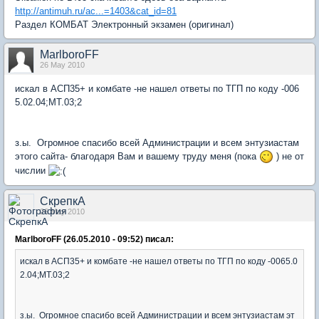
http://antimuh.ru/ac...=1403&cat_id=81
Раздел КОМБАТ Электронный экзамен (оригинал)
MarlboroFF
26 May 2010
искал в АСП35+ и комбате -не нашел ответы по ТГП по коду -006
5.02.04;МТ.03;2
з.ы. Огромное спасибо всей Администрации и всем энтузиастам
этого сайта- благодаря Вам и вашему труду меня (пока
) не от
числии
СкрепкА
26 May 2010
MarlboroFF (26.05.2010 - 09:52) писал:
искал в АСП35+ и комбате -не нашел ответы по ТГП по коду -0065.0
2.04;МТ.03;2
з.ы. Огромное спасибо всей Администрации и всем энтузиастам эт