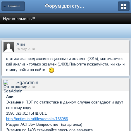
Форум для студента СГА
← Нужна помощь
Нужна помошь!!!
Ани
25 May 2010
статистика-пред экзаминационные и экзамен (0015), математичес
кий анализ - только экзамен (1403).Помогите пожалуйста, ни как н
е могу найти на сайте.
SgaAdmin
25 May 2010
Ани
Экзамен и ПЭТ по статистике в данном случае совпадают и идут
по этому коду
1590.Экз.01;ТБПД.01;1
http://antimuh.ru/files/details/166986
Раздел АСПЗ5+ Вопрос-ответ (шпаргалка)
Экзамен по 1403 скачивайте здесь оба варианта