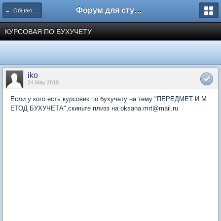
Форум для студента СГА
← Общаются экономисты
КУРСОВАЯ ПО БУХУЧЕТУ
iko
24 May 2010
Если у кого есть курсовик по бухучету на тему "ПЕРЕДМЕТ И М
ЕТОД БУХУЧЕТА",скиньте плизз на oksana.mrt@mail.ru