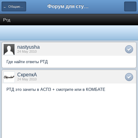
Форум для студента СГА
← Общаются экономисты
Ртд
nastyusha
24 May 2010
Где найти ответы РТД
СкрепкА
24 May 2010
РТД это зачеты в АСПЗ + смотрите или в КОМБАТЕ