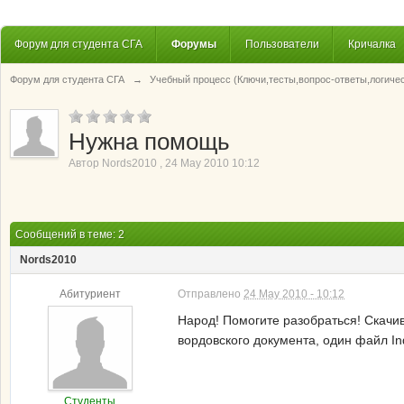
Форум для студента СГА
Форумы
Пользователи
Кричалка
Форум для студента СГА
→
Учебный процесс (Ключи,тесты,вопрос-ответы,логиче
Нужна помощь
Автор
Nords2010
,
24 May 2010 10:12
Сообщений в теме: 2
Nords2010
Абитуриент
Отправлено
24 May 2010 - 10:12
Народ! Помогите разобраться! Скачива
вордовского документа, один файл In
Студенты