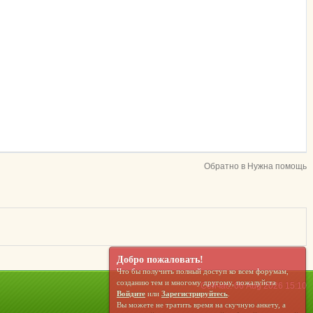
Обратно в Нужна помощь
Добро пожаловать!
Что бы получить полный доступ ко всем форумам,
созданию тем и многому другому, пожалуйста
Сейчас: 06 Aug 2026 15:10
Войдите
или
Зарегистрируйтесь
.
Вы можете не тратить время на скучную анкету, а