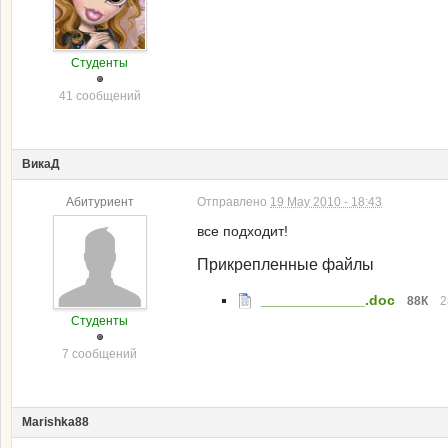
Студенты
41 сообщений
ВикаД
Абитуриент
Отправлено
19 May 2010 - 18:43
все подходит!
Прикрепленные файлы
_____________.doc
88К
2
Студенты
7 сообщений
Marishka88