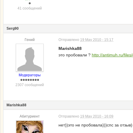
41 сообщений
Serg90
Гений
Отправлено
19 May 2010 - 15:17
Marishka88
это пробовали ?
http://antimuh.ru/file
Модераторы
2307 сообщений
Marishka88
Абитуриент
Отправлено
19 May 2010 - 16:09
нет))это не пробовала)))спс за отзыв)