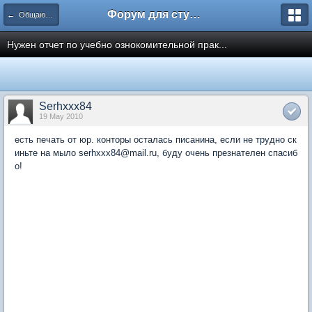
Форум для студента СГА
← Общаются юристы
Нужен отчет по учебно ознокомительной прак...
Serhxxx84
19 May 2010
есть печать от юр. конторы осталась писанина, если не трудно ск
иньте на мыло serhxxx84@mail.ru, буду очень презнателен спасиб
о!