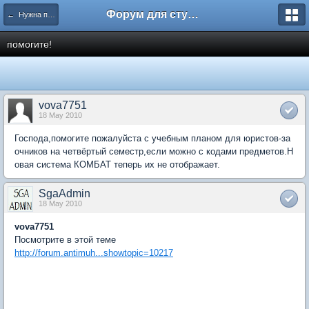
Форум для студента СГА
← Нужна помощь
помогите!
vova7751
18 May 2010
Господа,помогите пожалуйста с учебным планом для юристов-за
очников на четвёртый семестр,если можно с кодами предметов.Н
овая система КОМБАТ теперь их не отображает.
SgaAdmin
18 May 2010
vova7751
Посмотрите в этой теме
http://forum.antimuh...showtopic=10217