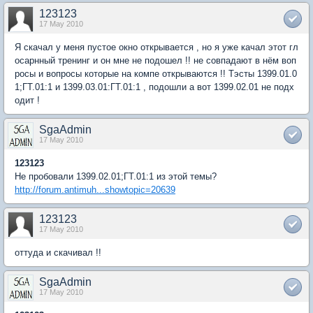
123123
17 May 2010
Я скачал у меня пустое окно открывается , но я уже качал этот гл
осарнный тренинг и он мне не подошел !! не совпадают в нём воп
росы и вопросы которые на компе открываются !! Тэсты 1399.01.0
1;ГТ.01:1 и 1399.03.01:ГТ.01:1 , подошли а вот 1399.02.01 не подх
одит !
SgaAdmin
17 May 2010
123123
Не пробовали 1399.02.01;ГТ.01:1 из этой темы?
http://forum.antimuh...showtopic=20639
123123
17 May 2010
оттуда и скачивал !!
SgaAdmin
17 May 2010