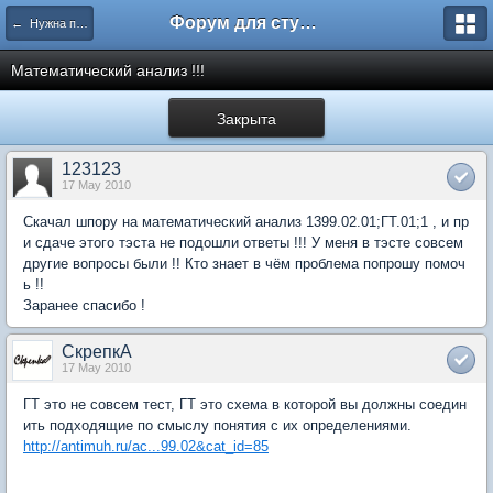
Форум для студента СГА
← Нужна помощь
Математический анализ !!!
Закрыта
123123
17 May 2010
Скачал шпору на математический анализ 1399.02.01;ГТ.01;1 , и пр
и сдаче этого тэста не подошли ответы !!! У меня в тэсте совсем
другие вопросы были !! Кто знает в чём проблема попрошу помоч
ь !!
Заранее спасибо !
СкрепкА
17 May 2010
ГТ это не совсем тест, ГТ это схема в которой вы должны соедин
ить подходящие по смыслу понятия с их определениями.
http://antimuh.ru/ac...99.02&cat_id=85