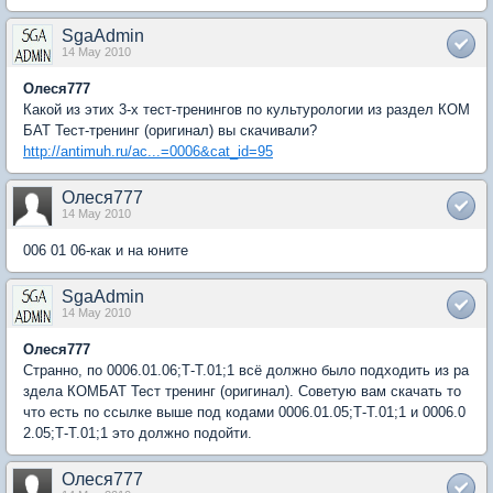
SgaAdmin
14 May 2010
Олеся777
Какой из этих 3-х тест-тренингов по культурологии из раздел КОМ
БАТ Тест-тренинг (оригинал) вы скачивали?
http://antimuh.ru/ac...=0006&cat_id=95
Олеся777
14 May 2010
006 01 06-как и на юните
SgaAdmin
14 May 2010
Олеся777
Странно, по 0006.01.06;Т-Т.01;1 всё должно было подходить из ра
здела КОМБАТ Тест тренинг (оригинал). Советую вам скачать то
что есть по ссылке выше под кодами 0006.01.05;Т-Т.01;1 и 0006.0
2.05;Т-Т.01;1 это должно подойти.
Олеся777