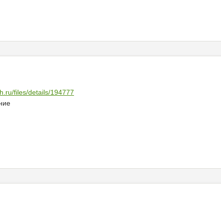
h.ru/files/details/194777
ние