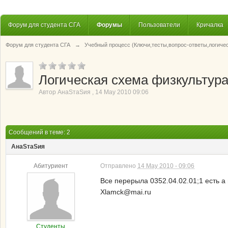
Форум для студента СГА
Форумы
Пользователи
Кричалка
Форум для студента СГА
→
Учебный процесс (Ключи,тесты,вопрос-ответы,логиче
Логическая схема физкультура 
Автор
АнаSтаSия
,
14 May 2010 09:06
Сообщений в теме: 2
АнаSтаSия
Абитуриент
Отправлено
14 May 2010 - 09:06
Все перерыла 0352.04.02.01;1 есть а 
Xlamck@mai.ru
Студенты