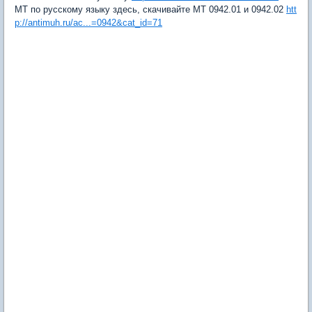
МТ по русскому языку здесь, скачивайте МТ 0942.01 и 0942.02
htt
p://antimuh.ru/ac...=0942&cat_id=71