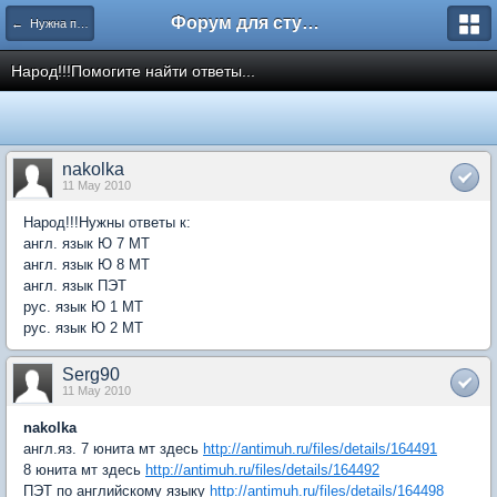
Форум для студента СГА
← Нужна помощь
Народ!!!Помогите найти ответы...
nakolka
11 May 2010
Народ!!!Нужны ответы к:
англ. язык Ю 7 МТ
англ. язык Ю 8 МТ
англ. язык ПЭТ
рус. язык Ю 1 МТ
рус. язык Ю 2 МТ
Serg90
11 May 2010
nakolka
англ.яз. 7 юнита мт здесь
http://antimuh.ru/files/details/164491
8 юнита мт здесь
http://antimuh.ru/files/details/164492
ПЭТ по английскому языку
http://antimuh.ru/files/details/164498