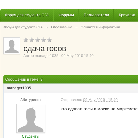
Форум для студента СГА
Форумы
Пользователи
Кричалка
Форум для студента СГА
→
Образование
→
Общаются информатики
сдача госов
Автор
manager1035
,
09 May 2010 15:40
Сообщений в теме: 3
manager1035
Абитуриент
Отправлено
09 May 2010 - 15:40
кто сдавал госы в моске на марксист
Студенты