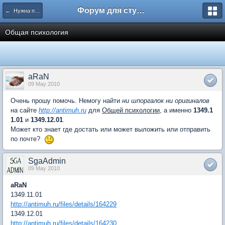
Форум для студента СГА
← Нужна помощь
Общая психология
aRaN
09 May 2010
Очень прошу помочь. Немогу найти
ни шпоргалок ни оригиналов
на сайте
http://antimuh.ru
для
Общей психологии
, а именно
1349.1
1.01
и
1349.12.01
.
Может кто знает где достать или может выложить или отправить
по почте?
SgaAdmin
09 May 2010
aRaN
1349.11.01
http://antimuh.ru/files/details/164229
1349.12.01
http://antimuh.ru/files/details/164230