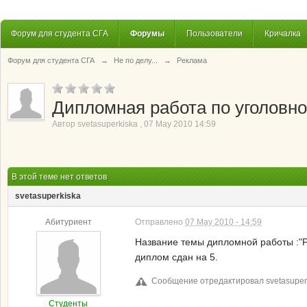
Форум для студента СГА
Форумы
Пользователи
Кричалка
Форум для студента СГА
→
Не по делу...
→
Реклама
Дипломная работа по уголовно
Автор
svetasuperkiska
,
07 May 2010 14:59
В этой теме нет ответов
svetasuperkiska
Абитуриент
Отправлено
07 May 2010 - 14:59
Название темы дипломной работы :"Р
диплом сдан на 5.
Сообщение отредактировал svetasuperki
Студенты