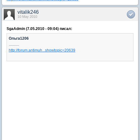
vitalik246
10 May 2010
SgaAdmin (7.05.2010 - 09:04) писал:
Ольга1206
...........
http://forum.antimuh...showtopic=20639