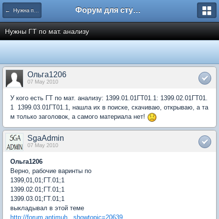
Форум для студента СГА
← Нужна помощь
Нужны ГТ по мат. анализу
Ольга1206
07 May 2010
У кого есть ГТ по мат. анализу: 1399.01.01ГТ01.1: 1399.02.01ГТ01.
1 1399.03.01ГТ01.1, нашла их в поиске, скачиваю, открываю, а та
м только заголовок, а самого материала нет!
SgaAdmin
07 May 2010
Ольга1206
Верно, рабочие варинты по
1399,01,01;ГТ.01;1
1399.02.01;ГТ.01;1
1399.03.01;ГТ.01;1
выкладывал в этой теме
http://forum.antimuh...showtopic=20639