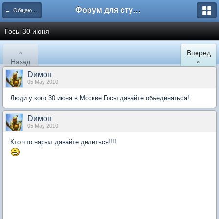
Форум для студента СГА
← Общаются психологи
Госы 30 июня
«
Вперед
Назад
»
Dимон
05 May 2010
Люди у кого 30 июня в Москве Госы давайте объединяться!
Dимон
05 May 2010
Кто что нарыл давайте делиться!!!!