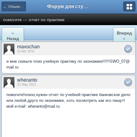
Форум для студента СГА
← Общаются экономисты
помогите --- отчет по практике
«
Вперед
Назад
»
maxochan
22 Apr 2011
и мне скиньте плиз учебную практику по экономике!!!!!!SWO_07@
mail.ru
wheranto
22 May 2011
помогите!плизз,нужен отчет по учебной практике банковское дело
или любой друго по экономике, хоть посмотреть как его пишут!
мой e-mail: wheranto@mail.ru