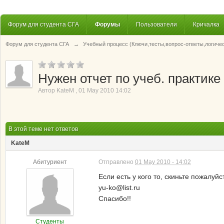
Форум для студента СГА
Форумы
Пользователи
Кричалка
Форум для студента СГА
→
Учебный процесс (Ключи,тесты,вопрос-ответы,логиче
Нужен отчет по учеб. практик
Автор
KateM
,
01 May 2010 14:02
В этой теме нет ответов
KateM
Абитуриент
Отправлено
01 May 2010 - 14:02
Если есть у кого то, скиньте пожалуй
yu-ko@list.ru
Спасибо!!
Студенты