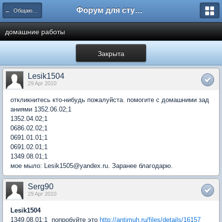
Форум для студента СГА
← Общаются психологи
домашние работы
Закрыта
Lesik1504
29 Apr 2010
откликнитесь кто-нибудь пожалуйста. помогите с домашними зад
аниями 1352.06.02;1
1352.04.02;1
0686.02.02;1
0691.01.01;1
0691.02.01;1
1349.08.01;1
мое мыло: Lesik1505@yandex.ru. Заранее благодарю.
Serg90
29 Apr 2010
Lesik1504
1349.08.01;1 попробуйте это
http://antimuh.ru/files/details/16157