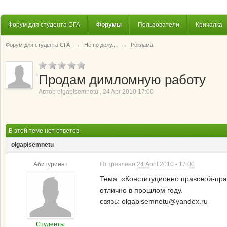
Форум для студента СГА
Форумы
Пользователи
Кричалка
Форум для студента СГА
→
Не по делу...
→
Реклама
Продам димломную работу
Автор
olgapisemnetu
,
24 Apr 2010 17:00
В этой теме нет ответов
olgapisemnetu
Абитуриент
Отправлено
24 April 2010 - 17:00
Тема: «Конституционно правовой-пра
отлично в прошлом году.
связь: olgapisemnetu@yandex.ru
Студенты