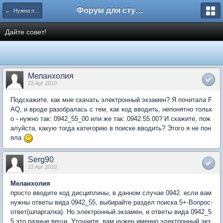
Форум для студента СГА
← Нужна помощь
Дайте совет!
Меланхолия
22 Apr 2010
Подскажите, как мне скачать электронный экзамен? Я почитала F
AQ, и вроде разобралась с тем, как код вводить, непонятно тольк
о - нужно так: 0942_55_00 или же так: 0942.55.00? И скажите, пож
алуйста, какую тогда категорию в поиске вводить? Этого я не пон
яла
Serg90
22 Apr 2010
Меланхолия
просто вводите код дисциплины, в данном случае 0942. если вам
нужны ответы вида 0942_55, выбирайте раздел поиска 5+-Вопрос-
ответ(шпаргалка). Но электронный экзамен, и ответы вида 0942_5
5 это разные вещи. Уточните, вам нужен именно электронный экз