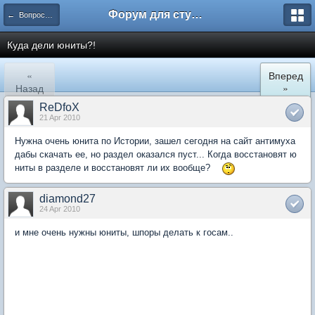
Форум для студента СГА
← Вопросы и ответы
Куда дели юниты?!
«
Вперед
Назад
»
ReDfoX
21 Apr 2010
Нужна очень юнита по Истории, зашел сегодня на сайт антимуха
дабы скачать ее, но раздел оказался пуст... Когда восстановят ю
ниты в разделе и восстановят ли их вообще?
diamond27
24 Apr 2010
и мне очень нужны юниты, шпоры делать к госам..