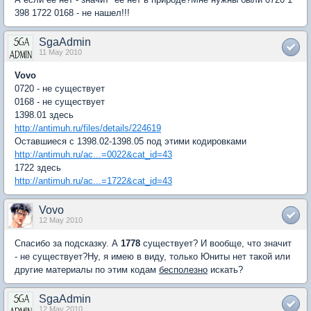
398 1722 0168 - не нашел!!!
SgaAdmin
11 May 2010
Vovo
0720 - не существует
0168 - не существует
1398.01 здесь
http://antimuh.ru/files/details/224619
Оставшиеся с 1398.02-1398.05 под этими кодировками
http://antimuh.ru/ac...=0022&cat_id=43
1722 здесь
http://antimuh.ru/ac...=1722&cat_id=43
Vovo
12 May 2010
Спасибо за подсказку. А
1778
существует? И вообще, что значит
- не существует?Ну, я имею в виду, только Юниты нет такой или
другие материалы по этим кодам
бесполезно
искать?
SgaAdmin
12 May 2010