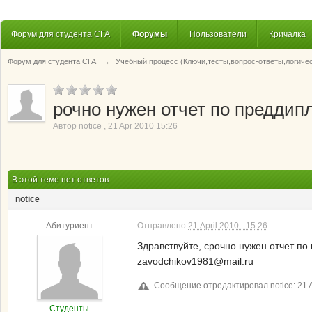
Форум для студента СГА
Форумы
Пользователи
Кричалка
Форум для студента СГА
→
Учебный процесс (Ключи,тесты,вопрос-ответы,логиче
рочно нужен отчет по преддип
Автор
notice
,
21 Apr 2010 15:26
В этой теме нет ответов
notice
Абитуриент
Отправлено
21 April 2010 - 15:26
Здравствуйте, срочно нужен отчет по
zavodchikov1981@mail.ru
Сообщение отредактировал notice: 21 Ap
Студенты