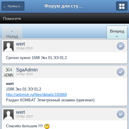
Форум для студента СГА
← Нужна помощь
Помогите
«
Вперед
Назад
»
wert
19 Apr 2010
Срочно нужно 1588.Экз.01;ЭЭ.01;2
SgaAdmin
19 Apr 2010
wert
1588.Экз.01;ЭЭ.01;2
http://antimuh.ru/files/details/192669
Раздел КОМБАТ Электронный экзамен (оригинал)
wert
19 Apr 2010
Спасибо большое !!!!