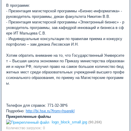
В программе:
- Презентация магистерской программы «Бизнес-информатика» -
руководитель программы, декан факультета Никитин В.В.
- Презентация магистерской программы «Электронный бизнес» - р
уководитель программы, зав.кафедрой инноваций и бизнеса в сф
ере ИТ Мальцева С.В.
- Индивидуальные консультации по правилам приема и конкурсу
портфолио – зам.декана Лесовская И.Н.
Хотим обратить внимание на то, что Государственный Университе
т – Высшая школа экономики по Приказу министерства образован
ия и науки РФ, получил право на самое большое количество бюд
жетных мест среди образовательных учреждений высшего профе
ссионального образования, по приему на Магистерские программ
ы.
Телефон для справок: 771-32-38*6
Подробно:
http://bi.hse.ru?from=hserekl
Прикрепленные файлы
logo_block_small.jpg
(90.26К)
Количество загрузок:: 0